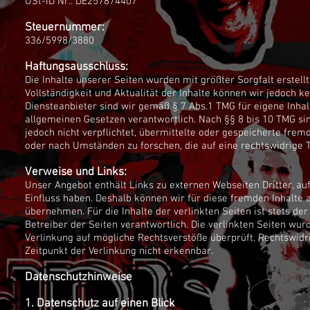
USt-ID Nr.: DE257874407
Steuernummer:
336/5998/3880
Haftungsausschluss:
Die Inhalte unserer Seiten wurden mit größter Sorgfalt erstellt.
Vollständigkeit und Aktualität der Inhalte können wir jedoch 
Diensteanbieter sind wir gemäß § 7 Abs.1 TMG für eigene Inhal
allgemeinen Gesetzen verantwortlich. Nach §§ 8 bis 10 TMG sin
jedoch nicht verpflichtet, übermittelte oder gespeicherte fr
oder nach Umständen zu forschen, die auf eine rechtswidrige T
Verweise und Links:
Unser Angebot enthält Links zu externen Webseiten Dritter, auf
Einfluss haben. Deshalb können wir für diese fremden Inhalte
übernehmen. Für die Inhalte der verlinkten Seiten ist stets der
Betreiber der Seiten verantwortlich. Die verlinkten Seiten wu
Verlinkung auf mögliche Rechtsverstöße überprüft. Rechtswidr
Zeitpunkt der Verlinkung nicht erkennbar.
Datenschutzhinweise
1. Datenschutz auf einen Blick