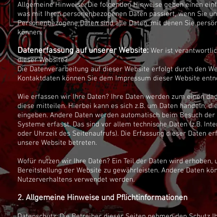
Allgemeine Hinweise: Die folgenden Hinweise geben einen ein
was mit Ihren personenbezogenen Daten passiert, wenn Sie u
Personenbezogene Daten sind alle Daten, mit denen Sie persönl
können.
Datenerfassung auf unserer Website:
Wer ist verantwortlic
dieser Website?
Die Datenverarbeitung auf dieser Website erfolgt durch den We
Kontaktdaten können Sie dem Impressum dieser Website ent
Wie erfassen wir Ihre Daten? Ihre Daten werden zum einen dad
diese mitteilen. Hierbei kann es sich z.B. um Daten handeln, di
eingeben. Andere Daten werden automatisch beim Besuch der 
Systeme erfasst. Das sind vor allem technische Daten (z.B. In
oder Uhrzeit des Seitenaufrufs). Die Erfassung dieser Daten er
unsere Website betreten.
Wofür nutzen wir Ihre Daten? Ein Teil der Daten wird erhoben, 
Bereitstellung der Website zu gewährleisten. Andere Daten kö
Nutzerverhaltens verwendet werden.
2. Allgemeine Hinweise und Pflichtinformationen
Datenschutz: Die Betreiber dieser Seiten nehmen den Schutz I